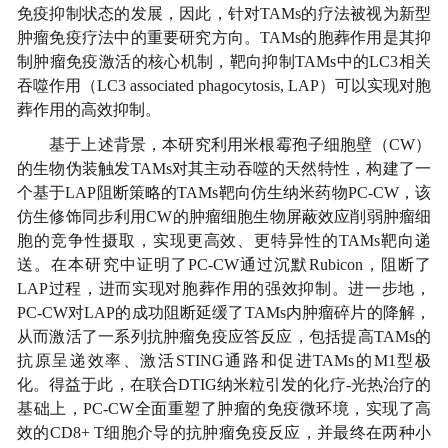
免疫抑制状态的发展，因此，针对TAMs的疗法被视为新型
肿瘤免疫疗法中的重要研究方向。TAMs的胞葬作用是其抑
制肿瘤免疫激活的核心机制，靶向抑制TAMs中的LC3相关
吞噬作用（LC3 associated phagocytosis, LAP）可以实现对胞
葬作用的高效抑制。
基于上述背景，本研究利用
米根霉孢子细胞壁（CW）
的生物伪装触发TAMs对其主动吞噬
的天然特性，构建了一
个基于
LAP
阻断策略的
TAMs靶向仿生纳米药物PC-CW
，该
仿生修饰同步
利用CW的肿瘤细胞生物屏蔽效应削弱肿瘤细
胞的竞争性摄取，
实现更高效、更特异性的
TAMs靶向
递
送。
在本研究中证明了PC-CW通过沉默Rubicon，阻断了
LAP过程，进而实现对胞葬作用的
强效
抑制。进一步地，
PC-CW对LAP的成功阻断延缓了TAMs内肿瘤碎片的降解，
从而激活了一系列抗肿瘤免疫应答反应，包括提高TAMs的
抗原呈递效率、激活STING通路和促进TAMs的M1型极
化。得益于此，在联合DTIG纳米粒引发的化疗-光热治疗的
基础上，PC-CW全面重塑了肿瘤的免疫微环境，实现了高
效的CD8+ T细胞介导的抗肿瘤免疫反应，并最终在两种小