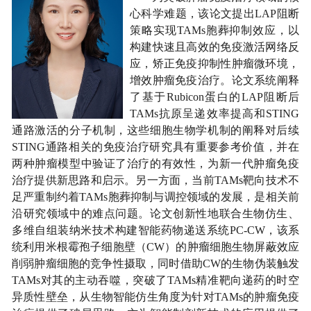
心科学难题，该论文提出LAP阻断
策略实现TAMs胞葬抑制效应，以
构建快速且高效的免疫激活网络反
应，矫正免疫抑制性肿瘤微环境，
增效肿瘤免疫治疗。论文系统阐释
了基于Rubicon蛋白的LAP阻断后
TAMs抗原呈递效率提高和STING
通路激活的分子机制，这些细胞生物学机制的阐释对后续
STING通路相关的免疫治疗研究具有重要参考价值，并在
两种肿瘤模型中验证了治疗的有效性，为新一代肿瘤免疫
治疗提供新思路和启示。另一方面，当前TAMs靶向技术不
足严重制约着TAMs胞葬抑制与调控领域的发展，是相关前
沿研究领域中的难点问题。论文创新性地联合生物仿生、
多维自组装纳米技术构建智能药物递送系统PC-CW，该系
统利用米根霉孢子细胞壁（CW）的肿瘤细胞生物屏蔽效应
削弱肿瘤细胞的竞争性摄取，同时借助CW的生物伪装触发
TAMs对其的主动吞噬，突破了TAMs精准靶向递药的时空
异质性壁垒，从生物智能仿生角度为针对TAMs的肿瘤免疫