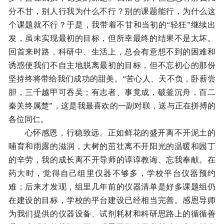
分不甘，别人行我为什么不行？别的课题能行，为什么这
个课题就不行？于是，我带着不甘和当初的“轻狂”继续出
发，虽未实现最初的目标，但所幸最终的结果不是太坏。
回首来时路，科研中、生活上，总会有意想不到的困难和
诱惑使我们不自主地脱离最初的目标，但不忘初心的那份
坚持终将带给我们成功的甜美。“苦心人、天不负，卧薪尝
胆，三千越甲可吞吴；有志者、事竟成，破釜沉舟，百二
秦关终属楚”，这是我最喜欢的一副对联，送与正在拼搏的
各位同仁。
心怀感恩，行稳致远。正如鲜花的盛开离不开泥土的
哺育和雨露的滋润，大树的茁壮离不开阳光的温暖和园丁
的辛劳，我的成长离不开导师的谆谆教诲、忘我奉献。在
药大时，觉得自己组里仪器不够多，学校平台仪器预约
难；后来才发现，组里几年前的仪器清单是好多课题组仍
在建设的目标，学校的平台建设已经相当完善。感恩导师
为我们提供的仪器设备、试剂耗材和科研思路上的循循善