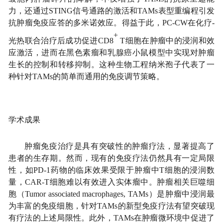
力，还通过STING信号通路的激活和TAMs表型重编程引发
抗肿瘤免疫应答的多米诺效应。得益于此，PC-CW在化疗-
+
光热联合治疗后成功促进CD8
T细胞在肿瘤中的浸润和效
应激活，进而在黑色素瘤和乳腺癌小鼠模型中实现对肿瘤
生长的控制和转移抑制。这种生物工程纳米孢子代表了一
种针对TAMs的简单而通用的免疫调节策略。
学术成果
肿瘤免疫治疗是具有突破性的肿瘤疗法，显著提高了
患者的生存期。然而，现有的免疫疗法仍然具有一定局限
性，如PD-1药物的临床效果受限于肿瘤中T细胞的浸润数
量，CAR-T细胞难以有效进入实体瘤中。肿瘤相关巨噬细
胞（Tumor associated macrophages, TAMs）是肿瘤中浸润最
为丰富的免疫细胞，针对TAMs的新型免疫疗法有望突破现
有疗法的上述局限性。此外，TAMs在肿瘤微环境中促进了