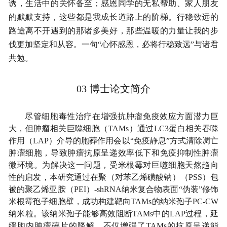
诱，生活中的关怀备至；感恩同学的无私帮助、家人朋友
的默默支持，这些都是我成长道路上的阶梯。行稳致远的
路途离不开遇到的那诸多美好，那些温暖的力量让我的步
伐更加坚定和从容。一句“心怀感恩，必将行稳致远”与诸君
共勉。
03
博士论文简介
尽管细胞毒性治疗在增强抗肿瘤免疫效应方面潜力巨
大，但肿瘤相关巨噬细胞（TAMs）通过LC3蛋白相关吞噬
作用（LAP）介导的胞葬作用会以“免疫静息”方式清除凋亡
肿瘤细胞，导致肿瘤抗原呈递效率低下和免疫抑制性肿瘤
微环境。为解决这一问题，受米根霉对巨噬细胞天然趋向
性的启发，本研究通过在聚（对苯乙烯磺酸钠）（PSS）包
被的聚乙烯亚胺（PEI）-shRNA纳米复合物表面“伪装”修饰
米根霉孢子细胞壁，成功构建靶向TAMs的纳米孢子PC-CW
纳米粒。该纳米孢子能够高效阻断TAMs中的LAP过程，延
缓胞内肿瘤碎片的降解，不仅增强了TAMs的抗原呈递能